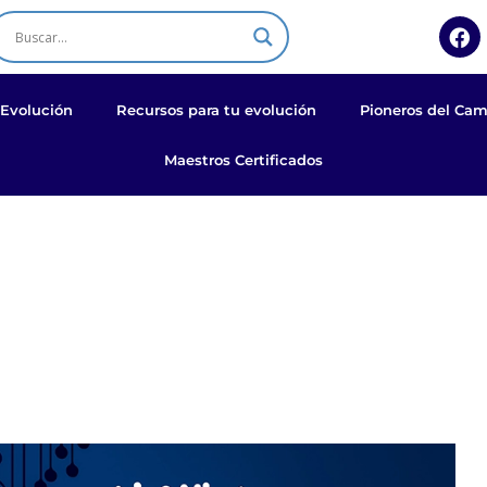
F
a
c
e
b
 Evolución
Recursos para tu evolución
Pioneros del Cam
o
o
Maestros Certificados
k