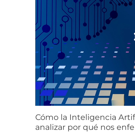
la
Inteligencia
Artificial
impacta
en
la
salud
al
analizar
por
qué
nos
enfermamos
Cómo la Inteligencia Artif
analizar por qué nos en