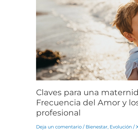
divertida
desde
la
Frecuencia
del
Amor
y
los
retos
de
una
Claves para una maternid
mamá
Frecuencia del Amor y l
profesional
profesional
Deja un comentario
/
Bienestar
,
Evolución
/