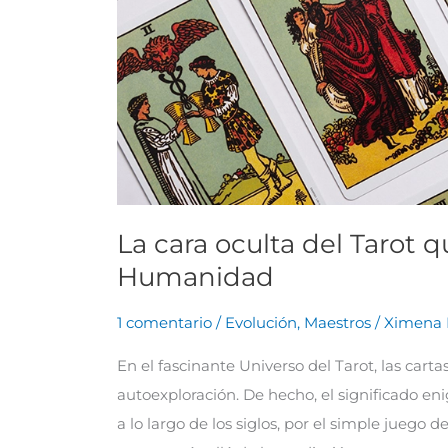
revela
cómo
ayudar
a
la
Humanidad
La cara oculta del Tarot 
Humanidad
1 comentario
/
Evolución
,
Maestros
/
Ximena 
En el fascinante Universo del Tarot, las cart
autoexploración. De hecho, el significado en
a lo largo de los siglos, por el simple juego