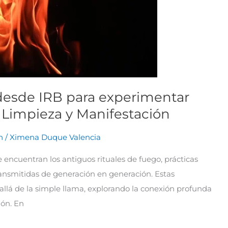
desde IRB para experimentar
, Limpieza y Manifestación
n
/
Ximena Duque Valencia
 se encuentran los antiguos rituales de fuego, prácticas
transmitidas de generación en generación. Estas
llá de la simple llama, explorando la conexión profunda
ión. En