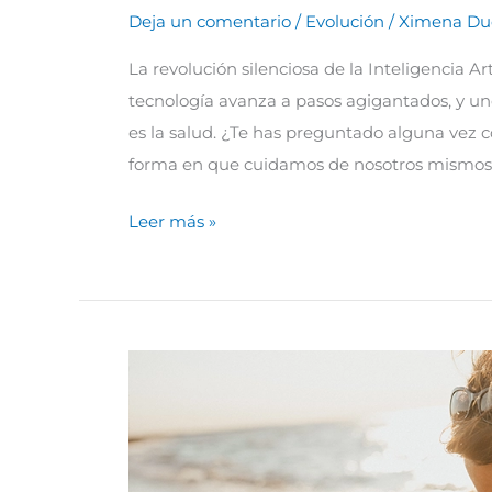
Deja un comentario
/
Evolución
/
Ximena Du
La revolución silenciosa de la Inteligencia A
tecnología avanza a pasos agigantados, y u
es la salud. ¿Te has preguntado alguna vez có
forma en que cuidamos de nosotros mismos?
Leer más »
Claves
para
una
maternidad