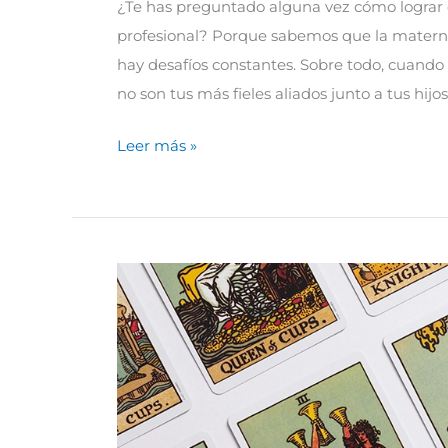
¿Te has preguntado alguna vez cómo lograr e
profesional? Porque sabemos que la matern
hay desafíos constantes. Sobre todo, cuando la
no son tus más fieles aliados junto a tus hi
Leer más »
La
cara
oculta
del
Tarot
que