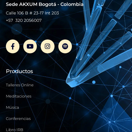
Sede AKXUM Bogotá - Colombia
Calle 106 B # 23-17 Int 203
+57 320 2056007
F
Y
I
S
a
o
n
p
c
u
s
o
e
t
t
t
b
u
a
i
o
b
g
f
Productos
o
e
r
y
k
a
-
m
Talleres Online
f
Meditaciones
Música
Conferencias
Libro IRB