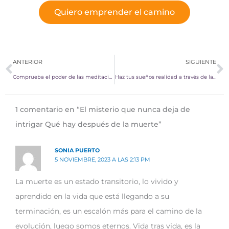
Quiero emprender el camino
Ant
S
ANTERIOR
SIGUIENTE
Comprueba el poder de las meditaciones guiadas
Haz tus sueños realidad a través de la Sesión Personalizada de IRB
1 comentario en “El misterio que nunca deja de
intrigar Qué hay después de la muerte”
SONIA PUERTO
5 NOVIEMBRE, 2023 A LAS 2:13 PM
La muerte es un estado transitorio, lo vivido y
aprendido en la vida que está llegando a su
terminación, es un escalón más para el camino de la
evolución, luego somos eternos. Vida tras vida, es la