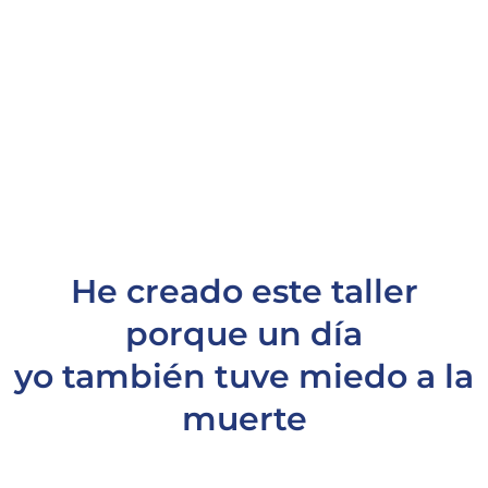
iluminación, descubrirás cómo puedes
alcanzar la trascendencia, escapando así
de la rueda de la reencarnación y evitando
que vuelvas a este mundo para otra vida
de miedo y sufrimiento.
He creado este taller
porque un día
yo también tuve miedo a la
muerte