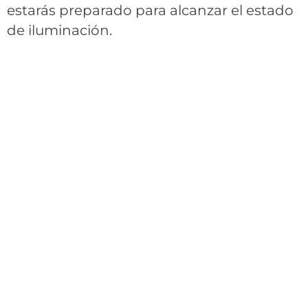
estarás preparado para alcanzar el estado
de iluminación.
¿Y si los misterios que
rodean a la muerte dejaran
de ser un misterio para ti?
¿Y si pudieras entender las distintas fases
por las que pasamos los seres humanos a
lo largo de nuestra vida y nuestra muerte?
¿Y si pudieras saber qué ocurre en cada