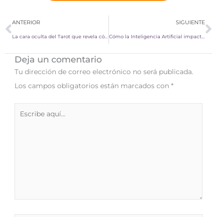
Ant
S
ANTERIOR
SIGUIENTE
La cara oculta del Tarot que revela cómo ayudar a la Humanidad
Cómo la Inteligencia Artificial impacta en la salud al analizar por qué nos enfermamos
Deja un comentario
Tu dirección de correo electrónico no será publicada.
Los campos obligatorios están marcados con
*
Escribe
aquí...