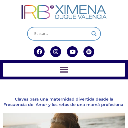
Ir
al
contenido
F
I
Y
S
a
n
o
p
c
s
u
o
e
t
t
t
b
a
u
i
o
g
b
f
o
r
e
y
k
a
m
Claves para una maternidad divertida desde la
Frecuencia del Amor y los retos de una mamá profesional