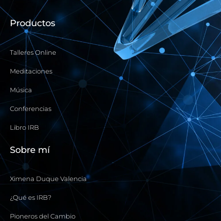
b
u
a
i
o
b
g
f
Productos
o
e
r
y
k
a
-
m
Talleres Online
f
Meditaciones
Música
Conferencias
Libro IRB
Sobre mí
Ximena Duque Valencia
¿Qué es IRB?
Pioneros del Cambio