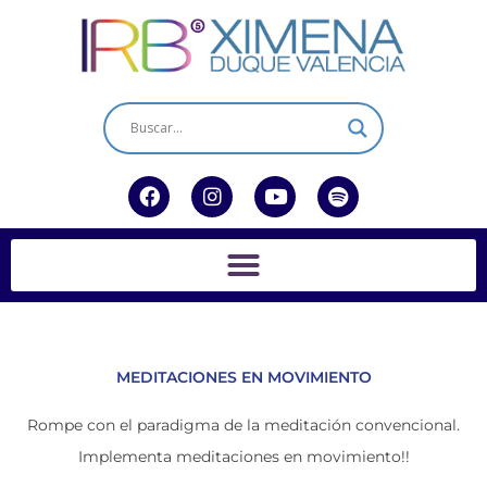
Ir
al
contenido
F
I
Y
S
a
n
o
p
c
s
u
o
e
t
t
t
b
a
u
i
o
g
b
f
o
r
e
y
k
a
m
MEDITACIONES EN MOVIMIENTO
Rompe con el paradigma de la meditación convencional.
Implementa meditaciones en movimiento!!