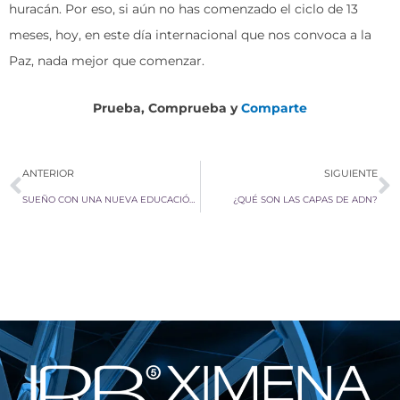
huracán. Por eso, si aún no has comenzado el ciclo de 13
meses, hoy, en este día internacional que nos convoca a la
Paz, nada mejor que comenzar.
Prueba, Comprueba y
Comparte
Ant
S
ANTERIOR
SIGUIENTE
SUEÑO CON UNA NUEVA EDUCACIÓN QUE NO EDUQUE
¿QUÉ SON LAS CAPAS DE ADN?