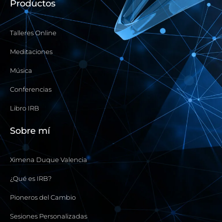
Productos
o
e
r
y
k
a
-
m
Talleres Online
f
Meditaciones
Música
Conferencias
Libro IRB
Sobre mí
Ximena Duque Valencia
¿Qué es IRB?
Pioneros del Cambio
Sesiones Personalizadas