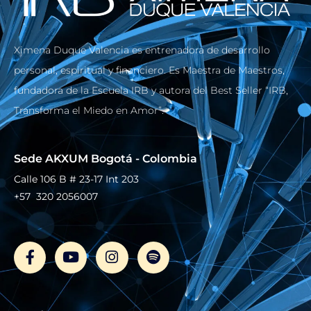
Ximena Duque Valencia es entrenadora de desarrollo
personal, espiritual y financiero. Es Maestra de Maestros,
fundadora de la Escuela IRB y autora del Best Seller “IRB,
Transforma el Miedo en Amor”.
Sede AKXUM Bogotá - Colombia
Calle 106 B # 23-17 Int 203
+57 320 2056007
F
Y
I
S
a
o
n
p
c
u
s
o
e
t
t
t
b
u
a
i
o
b
g
f