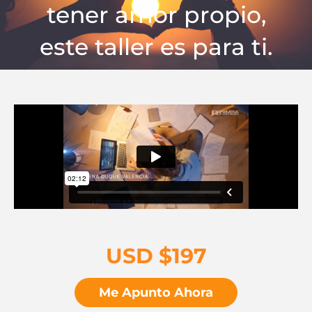
tener amor propio,
este taller es para ti.
USD $197
Me Apunto Ahora