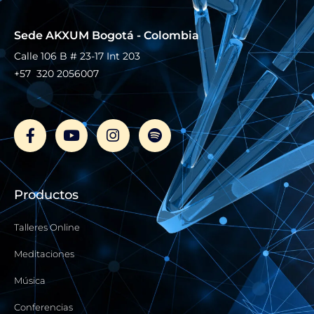
Sede AKXUM Bogotá - Colombia
Calle 106 B # 23-17 Int 203
+57 320 2056007
F
Y
I
S
a
o
n
p
c
u
s
o
e
t
t
t
b
u
a
i
o
b
g
f
Productos
o
e
r
y
k
a
-
m
Talleres Online
f
Meditaciones
Música
Conferencias