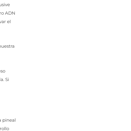
usive
tro ADN
ar el
nuestra
eso
a. Si
a pineal
rollo