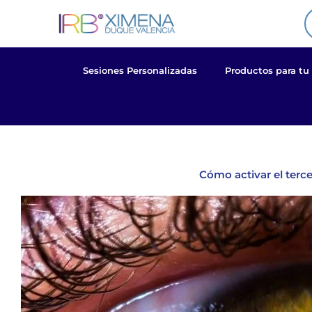
Ir
al
contenido
Sesiones Personalizadas
Productos para tu
Cómo activar el tercer