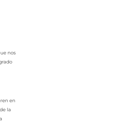
que nos
 grado
eren en
de la
a