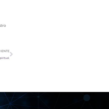
stro
Siguiente
UIENTE
iritual.