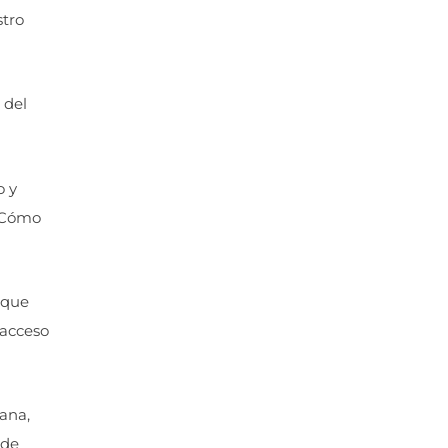
stro
 del
o y
 -Cómo
 que
 acceso
mana,
 de