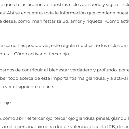
ue da las órdenes a nuestros ciclos de sueño y vigilia, incl
as! Ahí se encuentra toda la información que contiene nues
se desea, cómo manifestar salud, amor y riqueza. -Cómo activ
e como has podido ver, éste regula muchos de los ciclos de 
ntes. – Cómo activar el tercer ojo
upamos de contribuir al bienestar verdadero y profundo, por 
er todo acerca de esta importantísima glándula, y a activarl
a ver el siguiente enlace.
er ojo
 como abrir el tercer ojo, tercer ojo glándula pineal, glandul
 desarrollo personal, ximena duque valencia, escuela IRB, desar