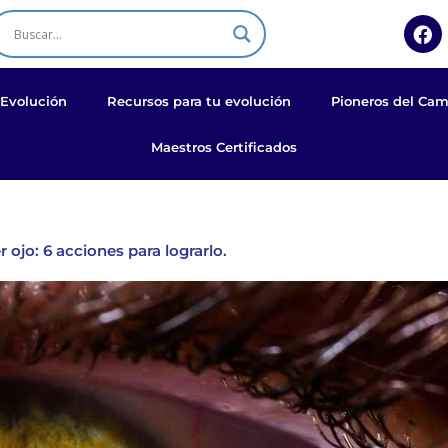
F
a
c
e
b
 Evolución
Recursos para tu evolución
Pioneros del Cam
o
o
Maestros Certificados
k
 ojo: 6 acciones para lograrlo.