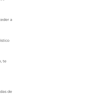
ceder a
stico
, te
adas de