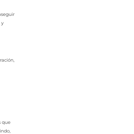
nseguir
 y
ración,
s que
indo,