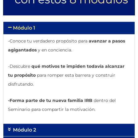
Módulo 1
-Conoce tu verdadero propósito para
avanzar a pasos
agigantados
y en conciencia.
-Descubre
qué motivos te impiden todavía alcanzar
tu propósito
para romper esta barrera y construir
disfrutando.
-Forma parte de tu nueva familia IRB
dentro del
Seminario para compartir la motivación.
Módulo 2