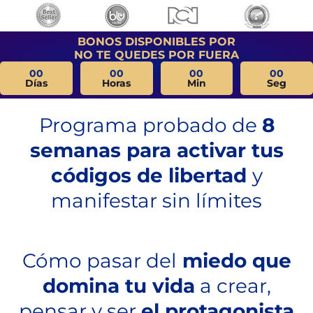
BONOS DISPONIBLES POR
NO TE QUEDES POR FUERA
00
00
00
00
Días
Horas
Min
Seg
Programa probado de
8
semanas para activar tus
códigos de libertad
y
manifestar sin límites
Cómo pasar del
miedo que
domina tu vida
a crear,
pensar y ser
el protagonista