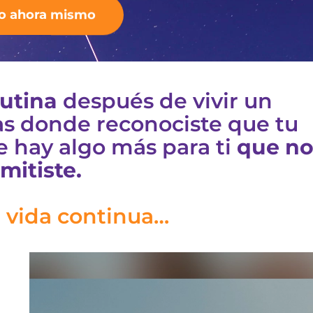
o ahora mismo
rutina
después de vivir un
s donde reconociste que tu
e hay algo más para ti
que no
mitiste.
 vida continua…