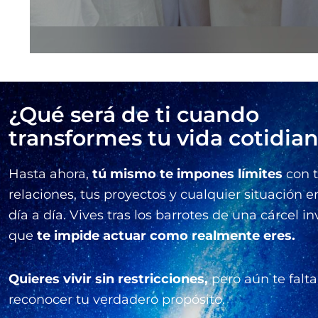
¿Qué será de ti cuando
transformes tu vida cotidia
Hasta ahora,
tú mismo te impones límites
con 
relaciones, tus proyectos y cualquier situación e
día a día. Vives tras los barrotes de una cárcel in
que
te impide actuar como realmente eres.
Quieres vivir sin restricciones,
pero aún te falta
reconocer tu verdadero propósito.