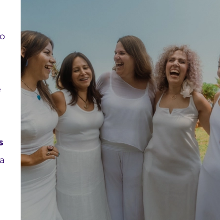
go
e
s
za