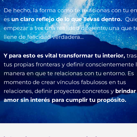
De hecho, la forma como te relacionas con tu e
es
un claro reflejo de lo que llevas dentro.
Qui
empezar a ver una realidad diferente, una que t
llene de felicidad verdadera…
Y para esto es vital transformar tu interior,
tras
tus propias fronteras y definir conscientemente 
manera en que te relacionas con tu entorno. Es
momento de crear vínculos fabulosos en tus
relaciones, definir proyectos concretos y
brindar
amor sin interés para cumplir tu propósito.