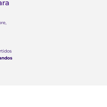
ara
pre,
rtidos
mandos