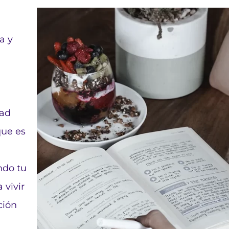
a y
dad
que es
ndo tu
 vivir
ción