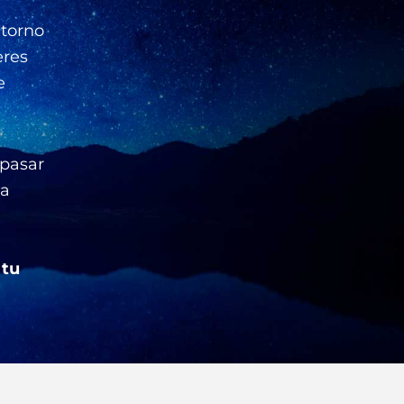
ntorno
eres
e
pasar
la
 tu