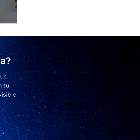
na?
tus
n tu
visible