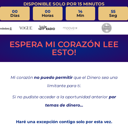
DISPONIBLE SOLO POR 15 MINUTOS
00
00
14
54
Días
Horas
Min
Seg
ESPERA MI CORAZÓN LEE
ESTO!
Mi corazón
no puedo permitir
que el Dinero sea una
limitante para ti.
Si no pudiste acceder a la oportunidad anterior
por
temas de dinero…
Haré una excepción contigo solo por esta vez.