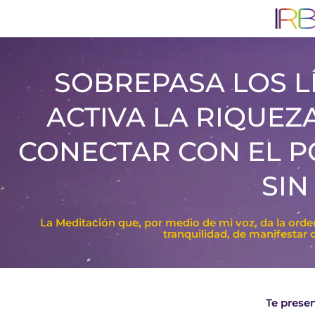
SOBREPASA LOS LÍ
ACTIVA LA RIQUEZ
CONECTAR CON EL P
SIN
La Meditación que, por medio de mi voz, da la ord
tranquilidad, de manifestar d
Te prese