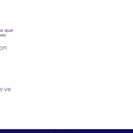
as que
es:
con
e ve