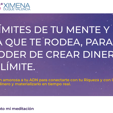
MITES DE TU MENTE Y
A QUE TE RODEA, PARA
ODER DE CREAR DINE
 LÍMITE.
en amorosa a tu ADN para conectarte con tu Riqueza y con l
inero y materializarlo en tiempo real.
nto mi meditación