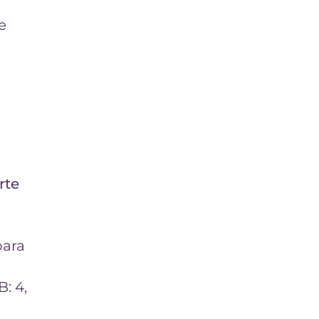
e
rte
para
: 4,