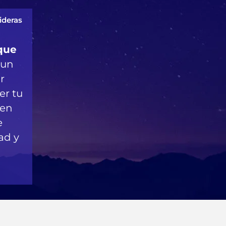
ideras
que
 un
r
er tu
 en
e
ad y